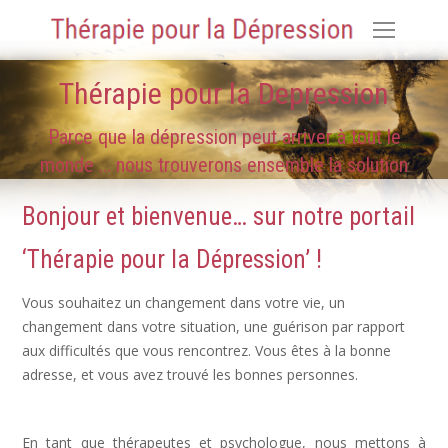
Thérapie pour la Depression
Parce que la dépression peut arriver à tout le
monde ... nous trouverons ensemble la solution
Bonjour et bienvenue… sur notre portail
‘Thérapie pour la Dépression’ !
.
.
.
Vous souhaitez un changement dans votre vie, un
changement dans votre situation, une guérison par rapport
aux difficultés que vous rencontrez. Vous êtes à la bonne
adresse, et vous avez trouvé les bonnes personnes.
déprime
En tant que thérapeutes et psychologue, nous mettons à