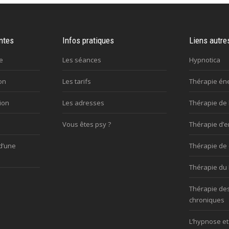
ntes
Infos pratiques
Liens autre
e
Les séances
Hypnotica
on
Les tarifs
Thérapie én
ion
Les adresses
Thérapie de 
Vous êtes psy ?
Thérapie d’e
d’une
Thérapie de
Thérapie du 
Thérapie de
chroniques
L’hypnose et