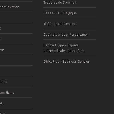
Troubles du Sommeil
et relaxation
Réseau TOC Belgique
Thérapie Dépression
C
Cabinets à louer / à partager
H
Centre Tulipe – Espace
ève
paramédicale et bien-être.
OfficePlus – Business Centres
xuels
aumatisme
AH
TDAH