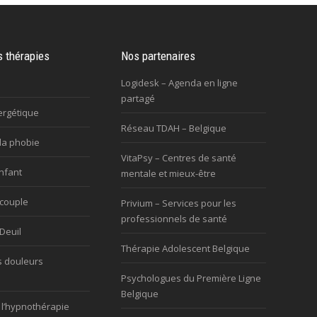
s thérapies
Nos partenaires
Logidesk – Agenda en ligne
partagé
ergétique
Réseau TDAH – Belgique
la phobie
VitaPsy – Centres de santé
nfant
mentale et mieux-être
 couple
Privium – Services pour les
professionnels de santé
Deuil
Thérapie Adolescent Belgique
s douleurs
Psychologues du Première Ligne
Belgique
 l’hypnothérapie