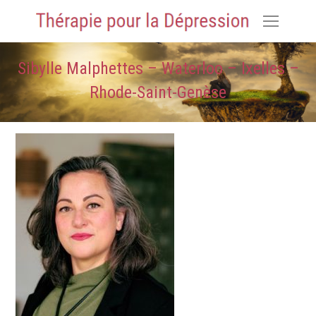
Sibylle Malphettes – Waterloo – Ixelles –
Rhode-Saint-Genèse