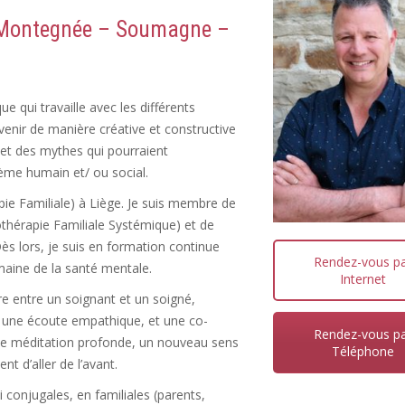
Montegnée – Soumagne –
 qui travaille avec les différents
ervenir de manière créative et constructive
et des mythes qui pourraient
tème humain et/ ou social.
ie Familiale) à Liège. Je suis membre de
hothérapie Familiale Systémique) et de
ès lors, je suis en formation continue
Rendez-vous p
aine de la santé mentale.
Internet
re entre un soignant et un soigné,
, une écoute empathique, et une co-
Rendez-vous p
 une méditation profonde, un nouveau sens
Téléphone
t d’aller de l’avant.
i conjugales, en familiales (parents,