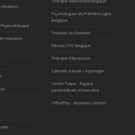
Thérapie Adolescent Belgique
s douleurs
Psychologues du Première Ligne
Belgique
 l’hypnothérapie
Troubles du Sommeil
et relaxation
Réseau TOC Belgique
Thérapie Dépression
C
Cabinets à louer / à partager
H
Centre Tulipe – Espace
ève
paramédicale et bien-être.
OfficePlus – Business Centres
xuels