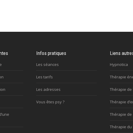
ntes
Infos pratiques
Liens autre
e
Les séances
Hypnotica
on
Les tarifs
Thérapie én
ion
Les adresses
Thérapie de 
Vous êtes psy ?
Thérapie d’e
d’une
Thérapie de
Thérapie du 