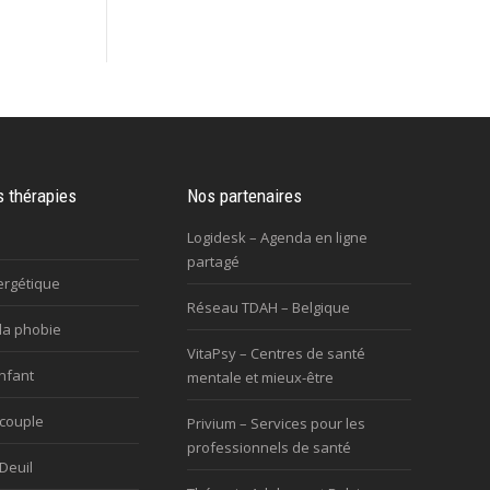
s thérapies
Nos partenaires
Logidesk – Agenda en ligne
partagé
ergétique
Réseau TDAH – Belgique
la phobie
VitaPsy – Centres de santé
nfant
mentale et mieux-être
 couple
Privium – Services pour les
professionnels de santé
Deuil