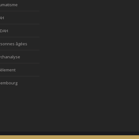
aumatisme
AH
TDAH
rsonnes âgées
ychanalyse
cèlement
xembourg
orme de l'Hypnose de la province de Hainaut.
Tous droits réservés.