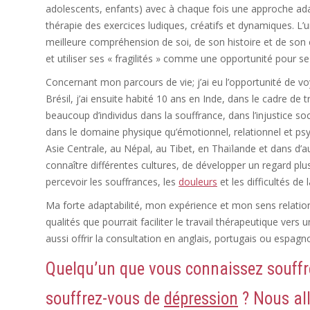
adolescents, enfants) avec à chaque fois une approche adap
thérapie des exercices ludiques, créatifs et dynamiques. L’
meilleure compréhension de soi, de son histoire et de son 
et utiliser ses « fragilités » comme une opportunité pour se
Concernant mon parcours de vie; j’ai eu l’opportunité de v
Brésil, j’ai ensuite habité 10 ans en Inde, dans le cadre de 
beaucoup d’individus dans la souffrance, dans l’injustice so
dans le domaine physique qu’émotionnel, relationnel et p
Asie Centrale, au Népal, au Tibet, en Thaïlande et dans d’
connaître différentes cultures, de développer un regard pl
percevoir les souffrances, les
douleurs
et les difficultés de 
Ma forte adaptabilité, mon expérience et mon sens relation
qualités que pourrait faciliter le travail thérapeutique vers 
aussi offrir la consultation en anglais, portugais ou espagno
Quelqu’un que vous connaissez souffr
souffrez-vous de
dépression
? Nous al