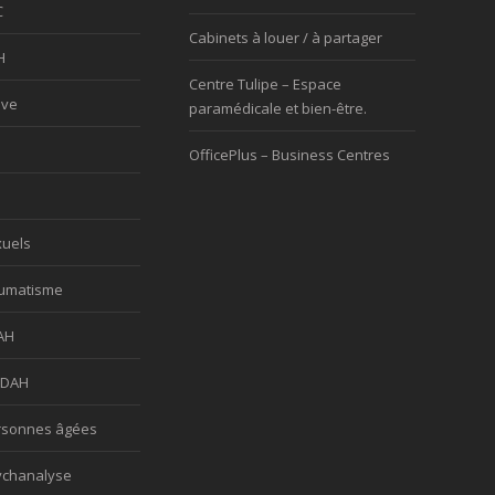
C
Cabinets à louer / à partager
H
Centre Tulipe – Espace
ève
paramédicale et bien-être.
OfficePlus – Business Centres
xuels
aumatisme
AH
TDAH
rsonnes âgées
ychanalyse