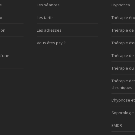
e
Les séances
Hypnotica
on
Les tarifs
Thérapie én
ion
Les adresses
Thérapie de 
Vous êtes psy ?
Thérapie d’e
d’une
Thérapie de
Thérapie du 
Thérapie de
chroniques
L’hypnose et
Sophrologie 
EMDR