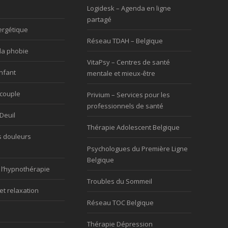
Logidesk – Agenda en ligne
partagé
ergétique
Réseau TDAH – Belgique
la phobie
VitaPsy – Centres de santé
nfant
mentale et mieux-être
 couple
Privium – Services pour les
professionnels de santé
Deuil
Thérapie Adolescent Belgique
s douleurs
Psychologues du Première Ligne
Belgique
 l’hypnothérapie
Troubles du Sommeil
et relaxation
Réseau TOC Belgique
Thérapie Dépression