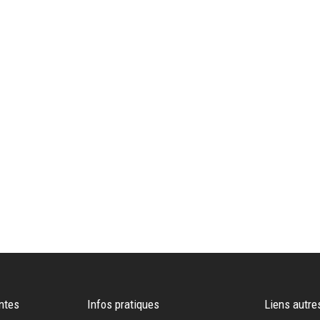
ntes
Infos pratiques
Liens autre