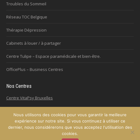
Troubles du Sommeil
Réseau TOC Belgique
Thérapie Dépression
Cabinets à louer / à partager
Centre Tulipe – Espace paramédicale et bien-être.
OfficePlus – Business Centres
Nos Centres
Centre VitaPsy Bruxelles
Nous utilisons des cookies pour vous garantir la meilleure
expérience sur notre site. Si vous continuez à utiliser ce
Copyright © 2026
Plateforme de l'Hypnose de la province de Hainaut.
dernier, nous considérerons que vous acceptez l'utilisation des
Tous droits réservés.
cookies.
Privium – Des services qui soutiennent vos soins. Pour psychologues,