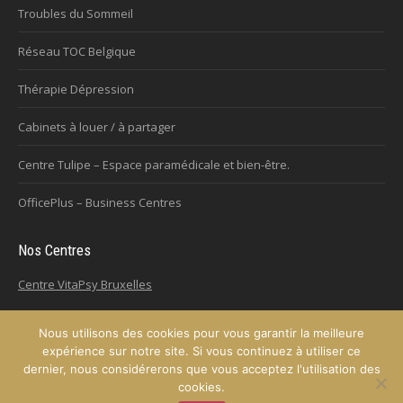
Troubles du Sommeil
Réseau TOC Belgique
Thérapie Dépression
Cabinets à louer / à partager
Centre Tulipe – Espace paramédicale et bien-être.
OfficePlus – Business Centres
Nos Centres
Centre VitaPsy Bruxelles
Nous utilisons des cookies pour vous garantir la meilleure
expérience sur notre site. Si vous continuez à utiliser ce
Copyright © 2026
Plateforme de l'Hypnose de la province de Hainaut.
dernier, nous considérerons que vous acceptez l'utilisation des
Tous droits réservés.
cookies.
Privium – Des services qui soutiennent vos soins. Pour psychologues,