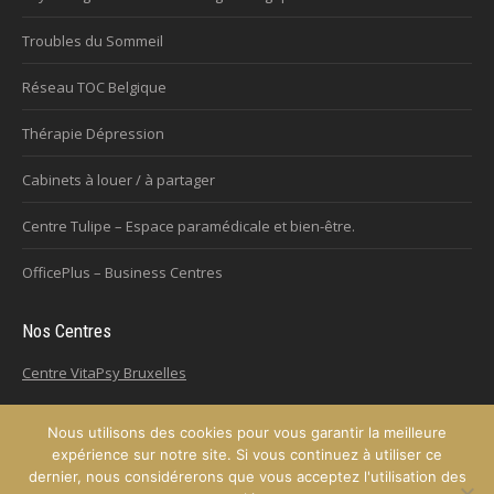
Troubles du Sommeil
Réseau TOC Belgique
Thérapie Dépression
Cabinets à louer / à partager
Centre Tulipe – Espace paramédicale et bien-être.
OfficePlus – Business Centres
Nos Centres
Centre VitaPsy Bruxelles
Nous utilisons des cookies pour vous garantir la meilleure
expérience sur notre site. Si vous continuez à utiliser ce
Copyright © 2026
Plateforme de l'Hypnose de la province de Hainaut.
dernier, nous considérerons que vous acceptez l'utilisation des
Tous droits réservés.