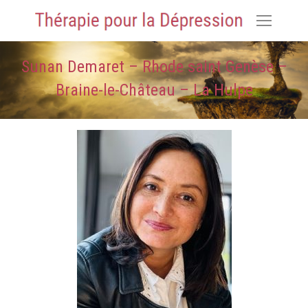
Sunan Demaret – Rhode saint Genèse –
Braine-le-Château – La Hulpe