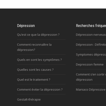
Dépression
Recherches fréque
Qu’est ce que la dépression ?
Dépression nerveus
Comment reconnaître la
Dépression : Définiti
dépression?
Symptomes dépress
Quels en sont les symptômes ?
Depression femme
Quelles sont les causes ?
Comment s’en sortir 
Quel est le traitement ?
dépression
Comment éviter la dépression ?
Maniaco Dépressive
Gestalt-thérapie