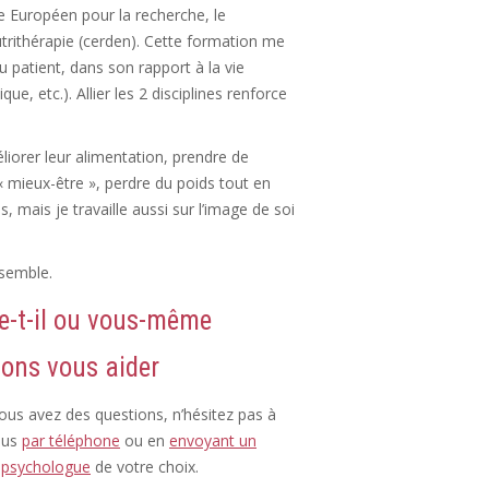
e Européen pour la recherche, le
utrithérapie (cerden). Cette formation me
patient, dans son rapport à la vie
e, etc.). Allier les 2 disciplines renforce
iorer leur alimentation, prendre de
« mieux-être », perdre du poids tout en
, mais je travaille aussi sur l’image de soi
nsemble.
e-t-il ou vous-même
lons vous aider
vous avez des questions, n’hésitez pas à
ous
par téléphone
ou en
envoyant un
u
psychologue
de votre choix.