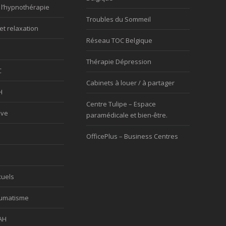
 l’hypnothérapie
Troubles du Sommeil
et relaxation
Réseau TOC Belgique
Thérapie Dépression
C
Cabinets à louer / à partager
H
Centre Tulipe – Espace
ève
paramédicale et bien-être.
OfficePlus – Business Centres
xuels
aumatisme
AH