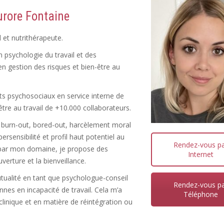
urore Fontaine
 et nutrithérapeute.
 psychologie du travail et des
en gestion des risques et bien-être au
cts psychosociaux en service interne de
être au travail de +10.000 collaborateurs.
l, burn-out, bored-out, harcèlement moral
persensibilité et profil haut potentiel au
Rendez-vous p
e par mon domaine, je propose des
Internet
verture et la bienveillance.
tualité en tant que psychologue-conseil
Rendez-vous p
es en incapacité de travail. Cela m’a
Téléphone
linique et en matière de réintégration ou