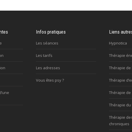
ntes
Infos pratiques
Liens autre
e
Les séances
Hypnotica
on
Les tarifs
Thérapie én
ion
Les adresses
Thérapie de 
Vous êtes psy ?
Thérapie d’e
d’une
Thérapie de
Thérapie du 
Thérapie de
chroniques