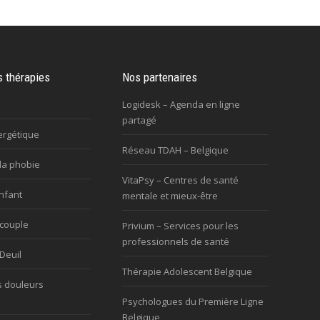
s thérapies
Nos partenaires
Logidesk – Agenda en ligne
partagé
ergétique
Réseau TDAH – Belgique
la phobie
VitaPsy – Centres de santé
nfant
mentale et mieux-être
 couple
Privium – Services pour les
professionnels de santé
Deuil
Thérapie Adolescent Belgique
s douleurs
Psychologues du Première Ligne
Belgique