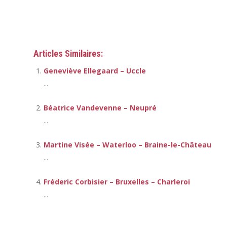
Psychologue Uccle
Articles Similaires:
Geneviève Ellegaard – Uccle
...
Béatrice Vandevenne – Neupré
...
Martine Visée – Waterloo – Braine-le-Château
...
Fréderic Corbisier – Bruxelles – Charleroi
...