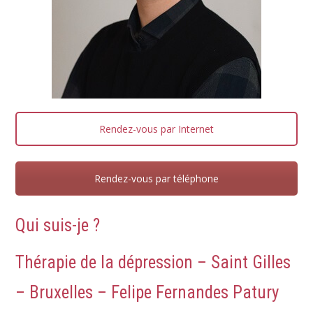
Rendez-vous par Internet
Rendez-vous par téléphone
Qui suis-je ?
Thérapie de la
dépression
– Saint Gilles
– Bruxelles – Felipe Fernandes Patury