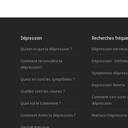
Dépression
Recherches fréque
Qu’est ce que la dépression ?
Dépression nerveus
Comment reconnaître la
Dépression : Définiti
dépression?
Symptomes dépress
Quels en sont les symptômes ?
Depression femme
Quelles sont les causes ?
Comment s’en sortir 
Quel est le traitement ?
dépression
Comment éviter la dépression ?
Maniaco Dépressive
Gestalt-thérapie