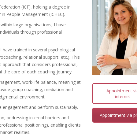
ederation (ICF), holding a degree in
r in People Management (ICHEC).
ithin large organisations, I have
individuals through professional
 have trained in several psychological
coaching, relational support, etc.). This
ed approach that considers professional,
at the core of each coaching journey.
anagement, work-life balance, meaning at
I provide group coaching, mediation and
Appointment vi
internet
judgmental environment.
ase engagement and perform sustainably.
Appointment via p
on, addressing internal barriers and
professional positioning), enabling clients
arket realities.