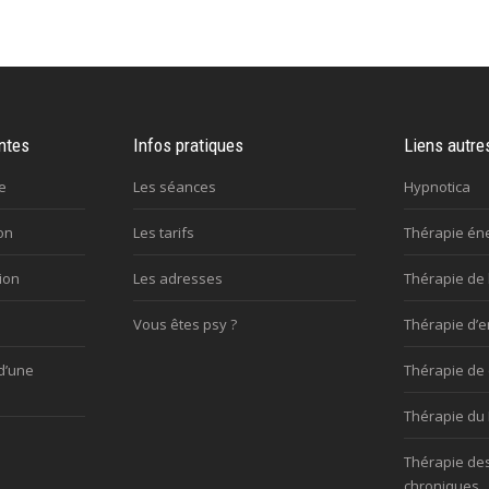
ntes
Infos pratiques
Liens autre
e
Les séances
Hypnotica
on
Les tarifs
Thérapie én
ion
Les adresses
Thérapie de 
Vous êtes psy ?
Thérapie d’e
d’une
Thérapie de
Thérapie du 
Thérapie de
chroniques