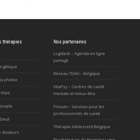
s thérapies
Nos partenaires
Logidesk – Agenda en ligne
partagé
ergétique
Réseau TDAH – Belgique
la phobie
VitaPsy – Centres de santé
nfant
mentale et mieux-être
 couple
Privium – Services pour les
professionnels de santé
Deuil
Thérapie Adolescent Belgique
s douleurs
Psychologues du Première Ligne