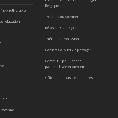
Belgique
 l’hypnothérapie
Troubles du Sommeil
et relaxation
Réseau TOC Belgique
Thérapie Dépression
C
Cabinets à louer / à partager
H
Centre Tulipe – Espace
ève
paramédicale et bien-être.
OfficePlus – Business Centres
xuels
aumatisme