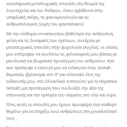
ολοκλήρωσα μεταπτυχιακές σπουδές στη θεωρία της
λογοτεχνίας και του θεάτρου, όπου εμβάθυνα στην
υπαρξιακή σκέψη, τη φαινομενολογία και τις
ανθρωπολογικές δομές του φαντασιακού.
Με την επιθυμία να κατανοήσω βαθύτερα την ανθρώπινη
φύση και τις δυναμικές των σχέσεων, συνέχισα με
μεταπτυχιακές σπουδές στην ψυχολογία (Αγγλία), οι οποίες
μου επέτρεψαν να συνδέσω τις φιλοσοφικές μου βάσεις με
μια κλινική και βιωματική προσέγγιση του ανθρώπου. Από
εκεί προέκυψε η επιλογή μου να ειδικευτώ στην Gestalt-
ο
θεραπεία, (βρίσκομαι στο 4
και τελευταίο έτος της
ειδίκευσής μου, στο Ολλανδικό Ινστιτούτο για τη Θεραπεία
Gestalt) μια προσέγγιση που συνδυάζει την αξία της
επίγνωσης και την εμπειρία του σώματος στο εδώ και τώρα.
Όλες αυτές οι σπουδές μου έχουν προσφέρει ένα σταθερό
θεμέλιο για να στηρίξω τους ανθρώπους στη μοναδικότητά
τους .