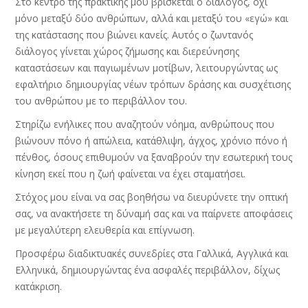
Στo κέντρο της πρακτικής μου βρίσκεται ο διάλογος, όχι
μόνο μεταξύ δύο ανθρώπων, αλλά και μεταξύ του «εγώ» και
της κατάστασης που βιώνει κανείς. Αυτός ο ζωντανός
διάλογος γίνεται χώρος ζήμωσης και διερεύνησης
καταστάσεων και παγιωμένων μοτίβων, λειτουργώντας ως
εφαλτήριο δημιουργίας νέων τρόπων δράσης και συσχέτισης
του ανθρώπου με το περιβάλλον του.
Στηρίζω ενήλικες που αναζητούν νόημα, ανθρώπους που
βιώνουν πόνο ή απώλεια, κατάθλιψη, άγχος, χρόνιο πόνο ή
πένθος, όσους επιθυμούν να ξαναβρούν την εσωτερική τους
κίνηση εκεί που η ζωή φαίνεται να έχει σταματήσει.
Στόχος μου είναι να σας βοηθήσω να διευρύνετε την οπτική
σας, να ανακτήσετε τη δύναμή σας και να παίρνετε αποφάσεις
με μεγαλύτερη ελευθερία και επίγνωση.
Προσφέρω διαδικτυακές συνεδρίες στα Γαλλικά, Αγγλικά και
Ελληνικά, δημιουργώντας ένα ασφαλές περιβάλλον, δίχως
κατάκριση.